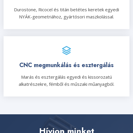
Durostone, Ricocel és titán betétes keretek egyedi
NYÁK-geometriához, gyártósori maszkolással.
CNC megmunkálás és esztergálás
Marás és esztergálás egyedi és kissorozatú
alkatrészekre, fémből és műszaki műanyagból.
Hívjon minket