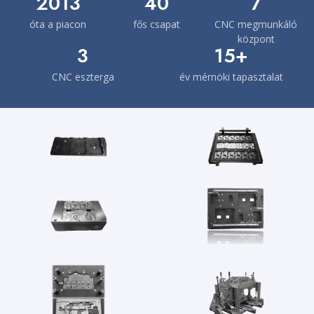
2013
40
7
óta a piacon
fős csapat
CNC megmunkáló
központ
3
15+
CNC eszterga
év mérnöki tapasztalat
Néhány munkánk