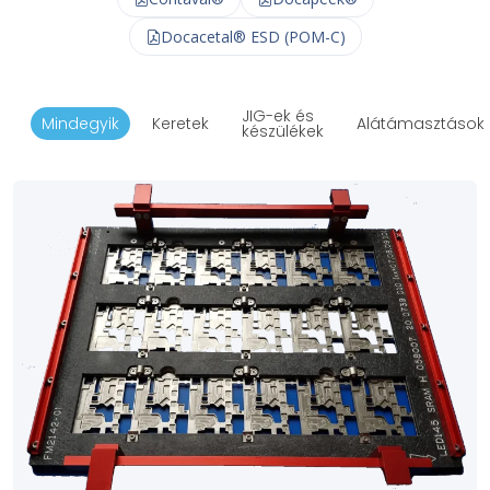
Docacetal® ESD (POM-C)
JIG-ek és
Mindegyik
Keretek
Alátámasztások
készülékek