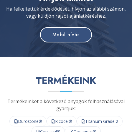
Ha felkeltettük érdeklődését, hívjon az alábbi számon,
vagy küldjön rajzot ajánlatkéréshez.
Mobil hívás
TERMÉKEINK
Termékeinket a következő anyagok felhasználásával
gyártjuk:
Durostone®
Ricocel®
Titanium Grade 2
Contaval®
Docapeek®