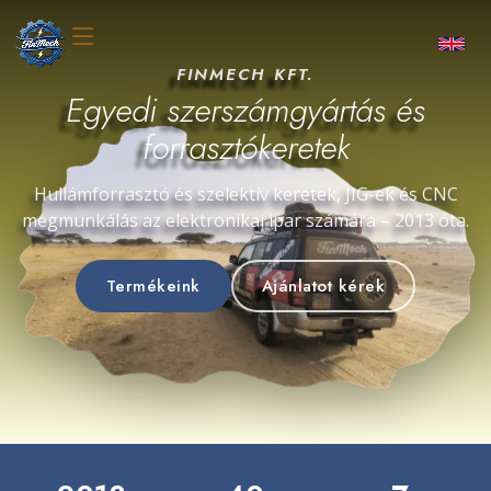
FINMECH KFT.
Egyedi szerszámgyártás és
forrasztókeretek
Hullámforrasztó és szelektív keretek, JIG-ek és CNC
megmunkálás az elektronikai ipar számára – 2013 óta.
Termékeink
Ajánlatot kérek